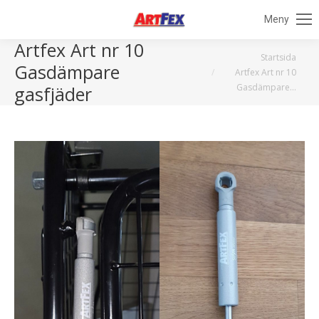
Meny
Artfex Art nr 10
Du är här:
Startsida
Gasdämpare
Artfex Art nr 10
Gasdämpare…
gasfjäder