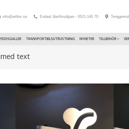
info@artfex.se
Endast återförsäljare - 0521-145 70
Tenggrens
KYDDSGALLER
TRANSPORTBILSUTRUSTNING
NYHETER
TILLBEHÖR
VE
 med text