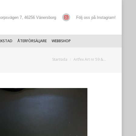
torpsvägen 7, 46256 Vänersborg
Följ oss på Instagram!
RKSTAD
ÅTERFÖRSÄLJARE
WEBBSHOP
Du är här:
Startsida
Artfex Art nr 59 &…