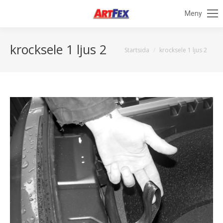
Meny
krocksele 1 ljus 2
Du är här:
Startsida
krocksele 1 ljus 2