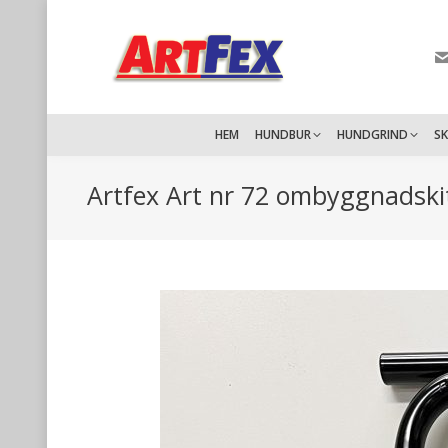
HEM
HUNDBUR
HUNDGRIND
S
Artfex Art nr 72 ombyggnadskit