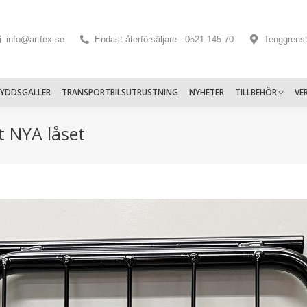
info@artfex.se
Endast återförsäljare - 0521-145 70
Tenggrens
KYDDSGALLER
TRANSPORTBILSUTRUSTNING
NYHETER
TILLBEHÖR
VE
 NYA låset