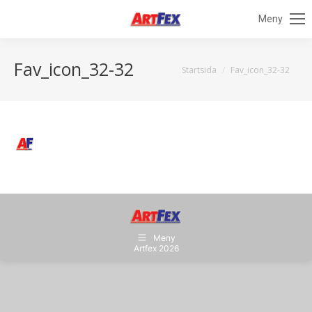
Meny
Fav_icon_32-32
Du är här:
Startsida
Fav_icon_32-32
Meny
Artfex 2026