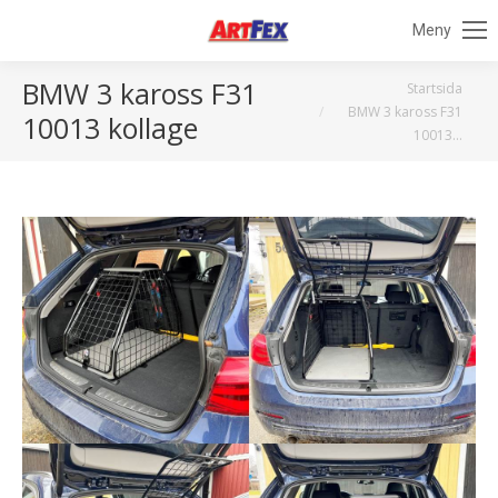
Meny
BMW 3 kaross F31
Du är här:
Startsida
BMW 3 kaross F31
10013 kollage
10013…