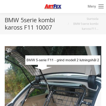
Meny
BMW 5serie kombi
Du är här:
Startsida
BMW 5serie kombi
kaross F11 10007
kaross F11…