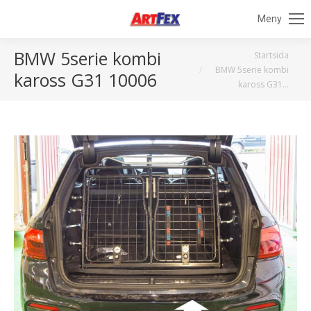
Meny
BMW 5serie kombi
Du är här:
Startsida
BMW 5serie kombi
kaross G31 10006
kaross G31…