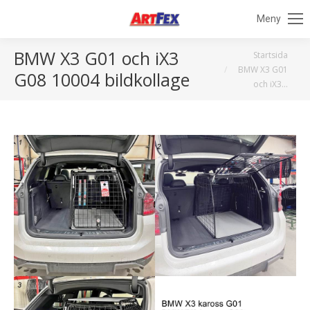
Meny
BMW X3 G01 och iX3
Du är här:
Startsida
BMW X3 G01
G08 10004 bildkollage
och iX3…