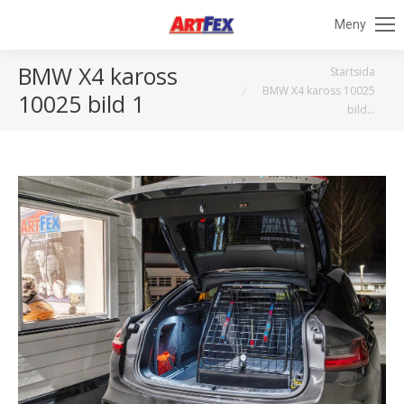
Meny
BMW X4 kaross
Du är här:
Startsida
BMW X4 kaross 10025
10025 bild 1
bild…