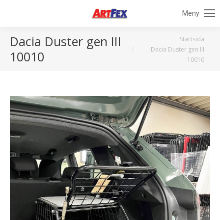
Meny
Dacia Duster gen III
Du är här:
Startsida
Dacia Duster gen III
10010
10010