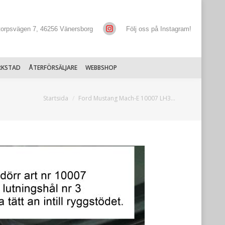
torpsvägen 7, 46256 Vänersborg
Följ oss på Instagram!
RKSTAD
ÅTERFÖRSÄLJARE
WEBBSHOP
Du är här:
Startsida
Ford Mustang Mach-E 10007 LH3…