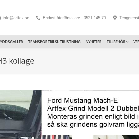
info@artfex.se
Endast återförsäljare - 0521-145 70
Tenggrens
KYDDSGALLER
TRANSPORTBILSUTRUSTNING
NYHETER
TILLBEHÖR
VE
3 kollage