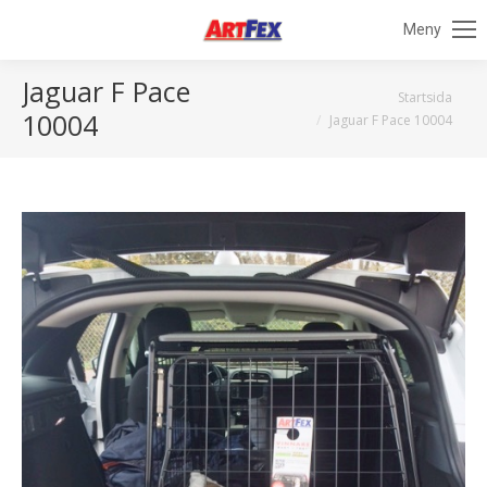
Meny
Jaguar F Pace
Du är här:
Startsida
10004
Jaguar F Pace 10004