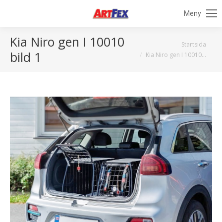
Meny
Kia Niro gen I 10010
Du är här:
Startsida
bild 1
Kia Niro gen I 10010…