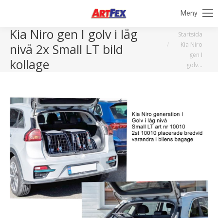
Meny
Kia Niro gen I golv i låg
Du är här:
Startsida
Kia Niro
nivå 2x Small LT bild
gen I
kollage
golv…