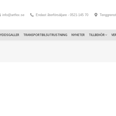
info@artfex.se
Endast återförsäljare - 0521-145 70
Tenggrens
KYDDSGALLER
TRANSPORTBILSUTRUSTNING
NYHETER
TILLBEHÖR
VE