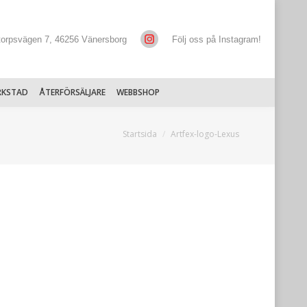
torpsvägen 7, 46256 Vänersborg
Följ oss på Instagram!
RKSTAD
ÅTERFÖRSÄLJARE
WEBBSHOP
Du är här:
Startsida
Artfex-logo-Lexus