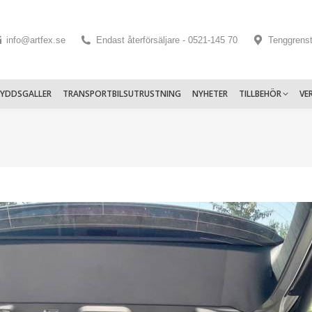
info@artfex.se
Endast återförsäljare - 0521-145 70
Tenggrens
KYDDSGALLER
TRANSPORTBILSUTRUSTNING
NYHETER
TILLBEHÖR
VE