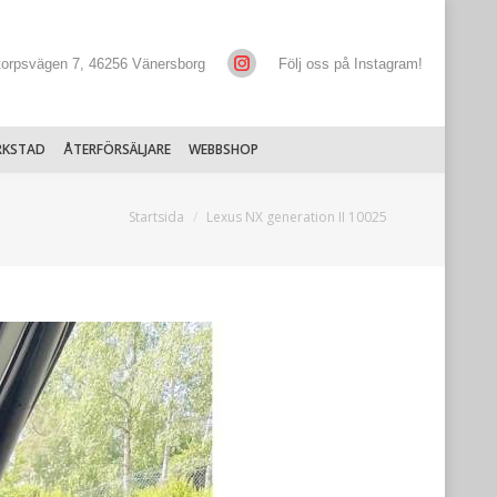
torpsvägen 7, 46256 Vänersborg
Följ oss på Instagram!
RKSTAD
ÅTERFÖRSÄLJARE
WEBBSHOP
Du är här:
Startsida
Lexus NX generation II 10025