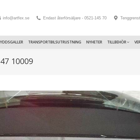
info@artfex.se
Endast återförsäljare - 0521-145 70
Tenggrens
KYDDSGALLER
TRANSPORTBILSUTRUSTNING
NYHETER
TILLBEHÖR
VE
247 10009