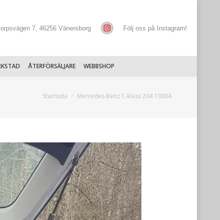
torpsvägen 7, 46256 Vänersborg
Följ oss på Instagram!
RKSTAD
ÅTERFÖRSÄLJARE
WEBBSHOP
Du är här:
Startsida
Mercedes Benz C-klass 204 10004