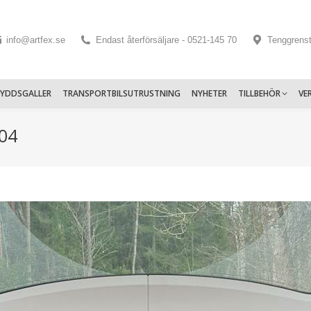
info@artfex.se
Endast återförsäljare - 0521-145 70
Tenggrens
KYDDSGALLER
TRANSPORTBILSUTRUSTNING
NYHETER
TILLBEHÖR
VE
004