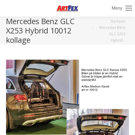
Meny
Mercedes Benz GLC
Du är här:
Startsida
Mercedes Benz
X253 Hybrid 10012
GLC X253
kollage
Hybrid…