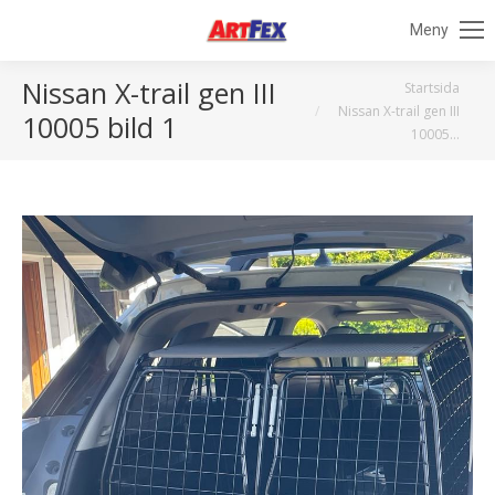
Meny
Nissan X-trail gen III
Du är här:
Startsida
Nissan X-trail gen III
10005 bild 1
10005…