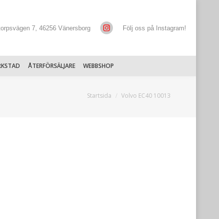
torpsvägen 7, 46256 Vänersborg
Följ oss på Instagram!
RKSTAD
ÅTERFÖRSÄLJARE
WEBBSHOP
Du är här:
Startsida
Volvo EC40 10013