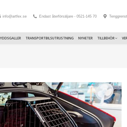
info@artfex.se
Endast återförsäljare - 0521-145 70
Tenggrens
KYDDSGALLER
TRANSPORTBILSUTRUSTNING
NYHETER
TILLBEHÖR
VE