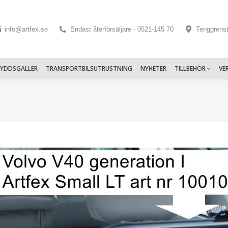
info@artfex.se
Endast återförsäljare - 0521-145 70
Tenggrens
KYDDSGALLER
TRANSPORTBILSUTRUSTNING
NYHETER
TILLBEHÖR
VE