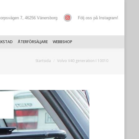
torpsvägen 7, 46256 Vänersborg
Följ oss på Instagram!
RKSTAD
ÅTERFÖRSÄLJARE
WEBBSHOP
Du är här:
Startsida
Volvo V40 generation I 10010