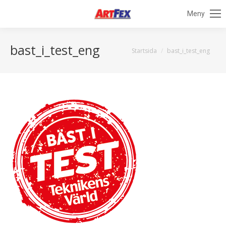
Meny
bast_i_test_eng
Du är här:
Startsida
bast_i_test_eng