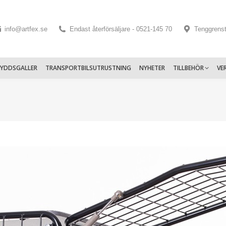
info@artfex.se
Endast återförsäljare - 0521-145 70
Tenggrens
KYDDSGALLER
TRANSPORTBILSUTRUSTNING
NYHETER
TILLBEHÖR
VE