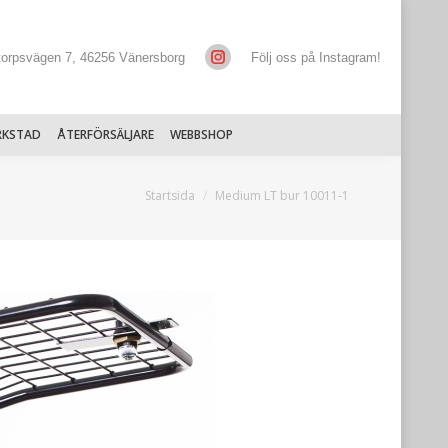
torpsvägen 7, 46256 Vänersborg
Följ oss på Instagram!
RKSTAD
ÅTERFÖRSÄLJARE
WEBBSHOP
Du är här:
Startsida
Medium LT bur 10011-1