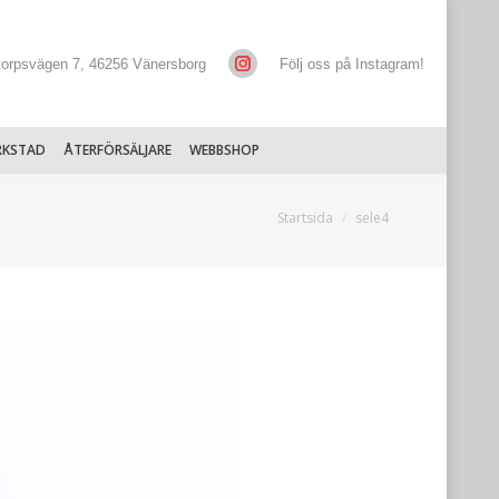
torpsvägen 7, 46256 Vänersborg
Följ oss på Instagram!
RKSTAD
ÅTERFÖRSÄLJARE
WEBBSHOP
Du är här:
Startsida
sele4