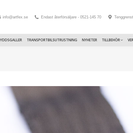
info@artfex.se
Endast återförsäljare - 0521-145 70
Tenggrens
KYDDSGALLER
TRANSPORTBILSUTRUSTNING
NYHETER
TILLBEHÖR
VE