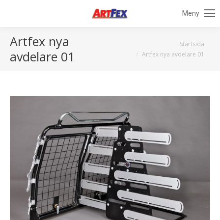
Meny
Artfex nya
Du är här:
Startsida
avdelare 01
Artfex nya avdelare 01