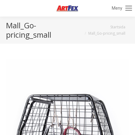
Meny
Mall_Go-
Du är här:
Startsida
pricing_small
Mall_Go-pricing_small