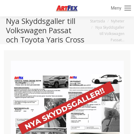
Meny
Nya Skyddsgaller till
Du är här:
Startsida
Nyheter
Nya Skyddsgaller
Volkswagen Passat
till Volkswagen
och Toyota Yaris Cross
Passat…