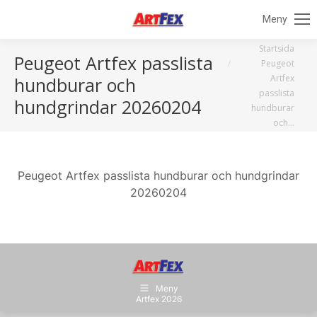
Meny
Du är här:
Startsida
Peugeot Artfex passlista
Peugeot
Artfex
hundburar och
passlista
hundgrindar 20260204
hundburar
och…
Peugeot Artfex passlista hundburar och hundgrindar
20260204
Meny
Artfex 2026