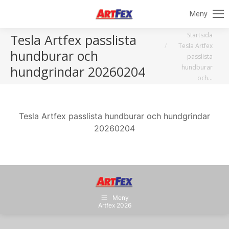
Meny
Du är här:
Startsida
Tesla Artfex passlista
Tesla Artfex
hundburar och
passlista
hundburar
hundgrindar 20260204
och…
Tesla Artfex passlista hundburar och hundgrindar
20260204
Meny
Artfex 2026