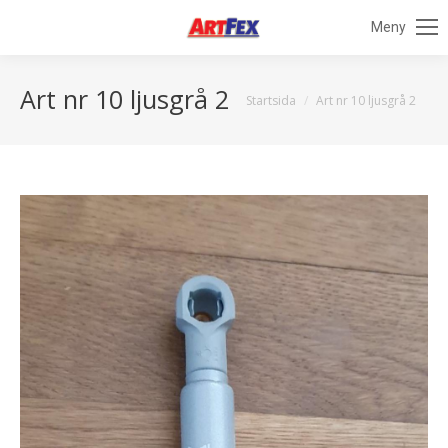
Meny
Art nr 10 ljusgrå 2
Du är här:
Startsida
Art nr 10 ljusgrå 2