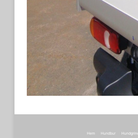
Hem
Hundbur
Hundgrin