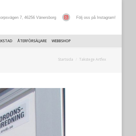
torpsvägen 7, 46256 Vänersborg
Följ oss på Instagram!
RKSTAD
ÅTERFÖRSÄLJARE
WEBBSHOP
Du är här:
Startsida
Takstege Artfex