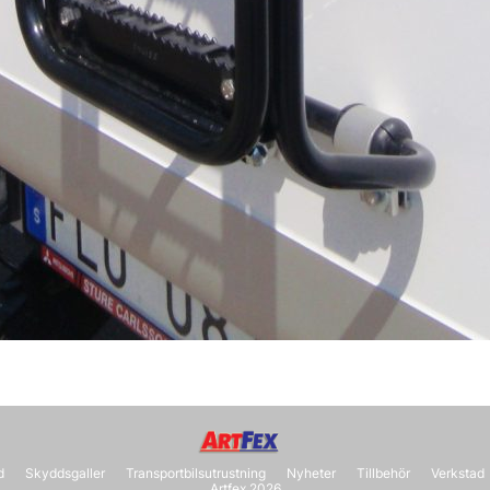
d
Skyddsgaller
Transportbilsutrustning
Nyheter
Tillbehör
Verkstad
Artfex 2026