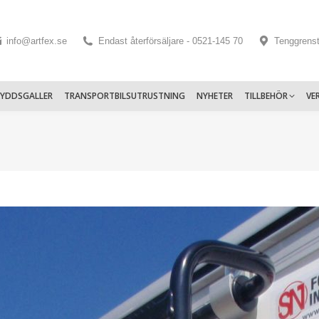
info@artfex.se
Endast återförsäljare - 0521-145 70
Tenggrens
KYDDSGALLER
TRANSPORTBILSUTRUSTNING
NYHETER
TILLBEHÖR
VE