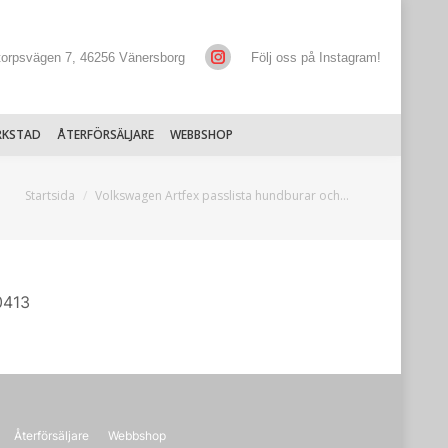
torpsvägen 7, 46256 Vänersborg
Följ oss på Instagram!
RKSTAD
ÅTERFÖRSÄLJARE
WEBBSHOP
Du är här:
Startsida
Volkswagen Artfex passlista hundburar och…
0413
Återförsäljare
Webbshop