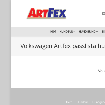
HEM
HUNDBUR
HUNDGRIND
S
Volkswagen Artfex passlista 
Vol
Hem
Hundbur
Hundgrin