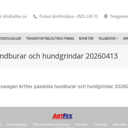
info@artfex.se
Endast återförsäljare - 0521-145 70
Tenggrens
KYDDSGALLER
TRANSPORTBILSUTRUSTNING
NYHETER
TILLBEHÖR
VE
hundburar och hundgrindar 20260413
kswagen Artfex passlista hundburar och hundgrindar 2026
d
Skyddsgaller
Transportbilsutrustning
Nyheter
Tillbehör
Verkstad