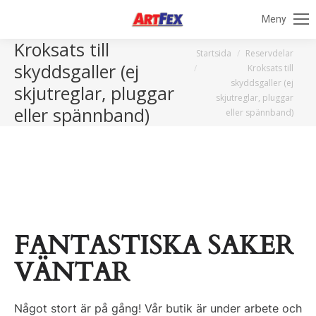
Meny
Kroksats till
Du är här:
Startsida
Reservdelar
skyddsgaller (ej
Kroksats till
skyddsgaller (ej
skjutreglar, pluggar
skjutreglar, pluggar
eller spännband)
eller spännband)
FANTASTISKA SAKER
VÄNTAR
Något stort är på gång! Vår butik är under arbete och