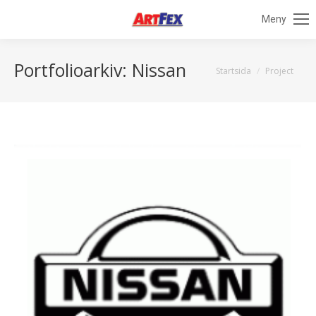
Meny
Portfolioarkiv:
Nissan
Du är här:
Startsida
Project