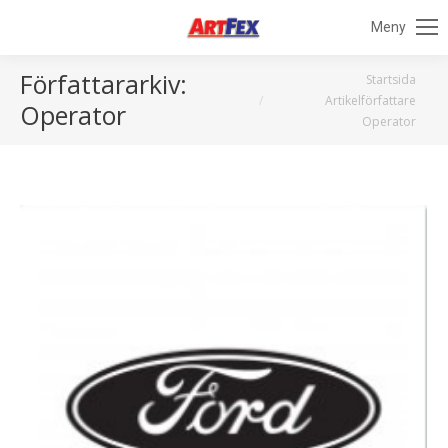
Meny
Författararkiv:
Du är här:
Startsida
Artikelförfattare
Operator
Operator