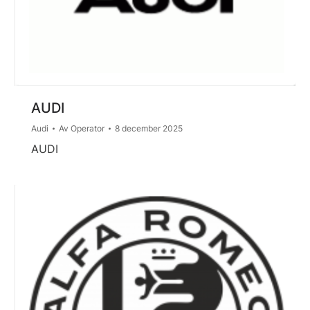
AUDI
Audi
Av
Operator
8 december 2025
AUDI